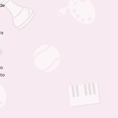
 de
Ya
No
nto