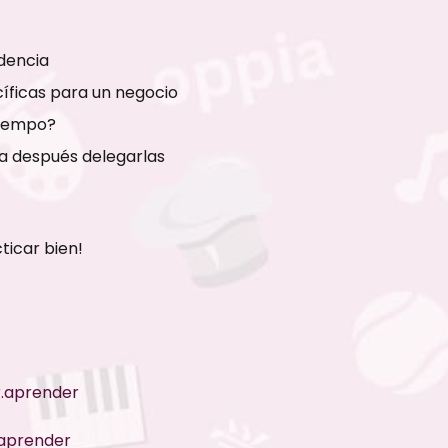
dencia
cíficas para un negocio
tiempo?
ra después delegarlas
ticar bien!
.aprender
aprender