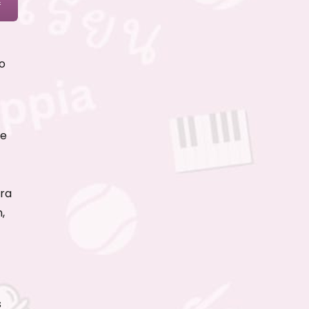
o
je
ara
,
s