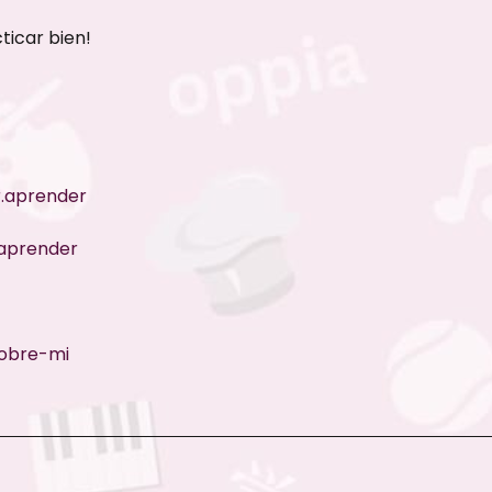
ticar bien!
.aprender
aprender
obre-mi