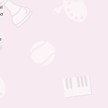
el
na
a