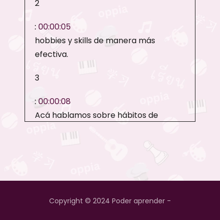
2
:
00:00:05
hobbies y skills de manera más
efectiva.
3
:
00:00:08
Acá hablamos sobre hábitos de
aprendizaje, práctica deliberada
4
:
00:00:11
y estrategias para aprender mejor.
Copyright © 2024 Poder aprender -